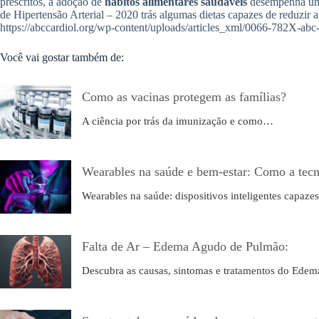
prescritos, a adoção de
hábitos alimentares saudáveis
desempenha um p
de Hipertensão Arterial – 2020 trás algumas dietas capazes de reduzir a 
https://abccardiol.org/wp-content/uploads/articles_xml/0066-782X-a
Você vai gostar também de:
Como as vacinas protegem as famílias?
A ciência por trás da imunização e como…
Wearables na saúde e bem-estar: Como a tecn
Wearables na saúde: dispositivos inteligentes capaz
Falta de Ar – Edema Agudo de Pulmão:
Descubra as causas, sintomas e tratamentos do Ede