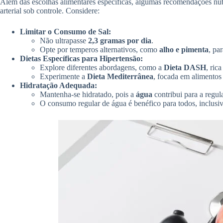
Além das escolhas alimentares específicas, algumas recomendações nutr
arterial sob controle. Considere:
Limitar o Consumo de Sal:
Não ultrapasse
2,3 gramas por dia
.
Opte por temperos alternativos, como
alho e pimenta
, pa
Dietas Específicas para Hipertensão:
Explore diferentes abordagens, como a
Dieta DASH
, ric
Experimente a
Dieta Mediterrânea
, focada em alimentos 
Hidratação Adequada:
Mantenha-se hidratado, pois a
água
contribui para a regula
O consumo regular de água é benéfico para todos, inclusi