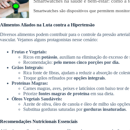
Smartwatches na saúde e bem-estar: como a t
Smartwatches são dispositivos que permitem monito
Alimentos Aliados na Luta contra a Hipertensão
Diversos alimentos podem contribuir para o controle da pressão arteria
vascular. Vejamos alguns protagonistas nesse cenário:
Frutas e Vegetais:
Ricos em
potássio
, auxiliam na eliminação do excesso de 
Recomendação:
pelo menos cinco porções por dia.
Grãos Integrais:
Rica fonte de fibras, ajudam a reduzir a absorção de colest
Troque grãos refinados por
opções integrais
.
Proteínas Magras:
Carnes magras, aves, peixes e laticínios com baixo teor de
Priorize
fontes magras de proteína
em sua dieta.
Óleos Vegetais Saudáveis:
Azeite de oliva, óleo de canola e óleo de milho são opções
Substitua gorduras saturadas por
gorduras insaturadas
.
Recomendações Nutricionais Essenciais