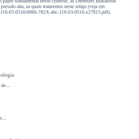
apel fundamental nesse controle, as Diretrizes Brasileiras
pressão alta, as quais trataremos neste artigo (veja em
bc-116-03-0516/0066-782X-abc-116-03-0516.x27815.pdf).
ologia
es de…
ma…