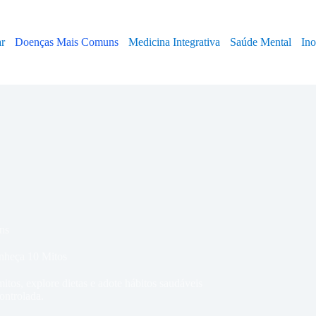
ar
Doenças Mais Comuns
Medicina Integrativa
Saúde Mental
In
ns
onheça 10 Mitos
tos, explore dietas e adote hábitos saudáveis
ontrolada.