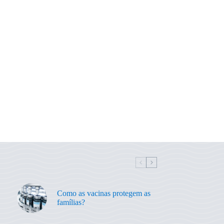
Como as vacinas protegem as
famílias?