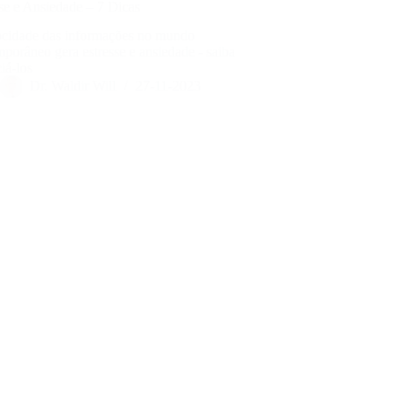
se e Ansiedade – 7 Dicas
ocidade das informações no mundo
porâneo gera estresse e ansiedade - saiba
iá-los
Dr. Waldir Will
27-11-2023