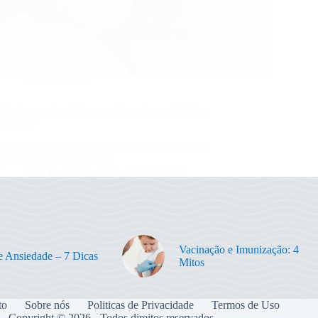
Saúde Mental
Musicoterapia ajuda na melhora da ansiedade e
estresse?
A musicoterapia é uma ferramenta eficaz para o
gerenciamento do estresse
Dr. Waldir Will
27-11-2023
Vacinação e Imunização: 4
 e Ansiedade – 7 Dicas
Mitos
to
Sobre nós
Politicas de Privacidade
Termos de Uso
Copyright © 2026 - Todos direitos reservados