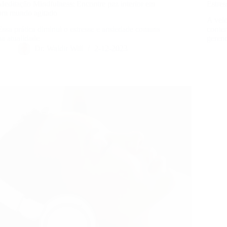
Meditação Mindfulness: Encontre paz interior em
Estres
um mundo agitado
A vel
Essa prática diminui o estresse e ansiedade comuns
contem
na atualidade
gerenc
Dr. Waldir Will
2-12-2023