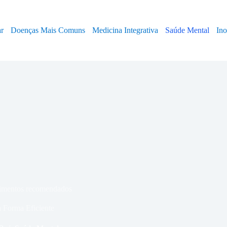
ar
Doenças Mais Comuns
Medicina Integrativa
Saúde Mental
In
l
alimentos recomendados
a Forma Eficiente