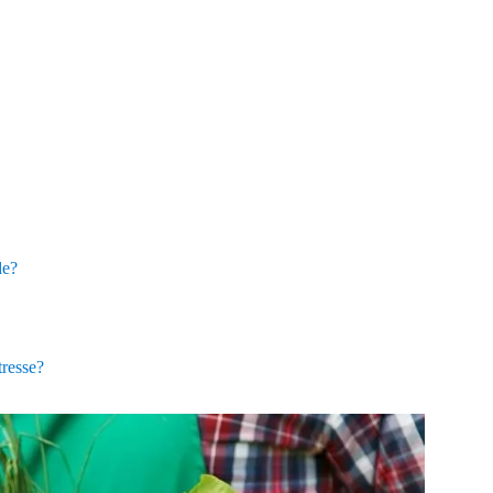
de?
tresse?