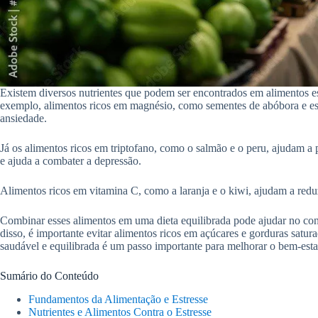
Existem diversos nutrientes que podem ser encontrados em alimentos e
exemplo, alimentos ricos em magnésio, como sementes de abóbora e esp
ansiedade.
Já os alimentos ricos em triptofano, como o salmão e o peru, ajudam a
e ajuda a combater a depressão.
Alimentos ricos em vitamina C, como a laranja e o kiwi, ajudam a reduz
Combinar esses alimentos em uma dieta equilibrada pode ajudar no co
disso, é importante evitar alimentos ricos em açúcares e gorduras sat
saudável e equilibrada é um passo importante para melhorar o bem-esta
Sumário do Conteúdo
Fundamentos da Alimentação e Estresse
Nutrientes e Alimentos Contra o Estresse