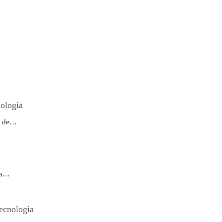
ologia
es de…
ma…
ecnologia