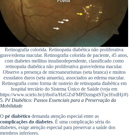
Retinografia colorida. Retinopatia diabética não proliferativa
grave/edema macular. Retinografia colorida de paciente, 45 anos,
com diabetes mellitus insulinodependente, classificado como
retinopatia diabética não proliferativa grave/edema macular.
Observe a presença de microaneurismas (seta branca) e muitos
exsudatos duros (seta amarela), associados ao edema macular.
Retinografia como forma de rastreio de retinopatia diabética em
hospital terciário do Sistema Único de Saúde (veja em
https://www.scielo.br/j/rbof/a/HzGZsFMPDzmgstSTpcHxdHj/#)
5.
Pé Diabético: Passos Essenciais para a Preservação da
Mobilidade
O
pé diabético
demanda atenção especial entre as
complicações do diabetes
. É uma complicação séria do
diabetes, exige atenção especial para preservar a saúde dos
membros inferiores.