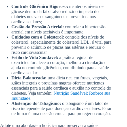
Controle Glicêmico Rigoroso:
manter os níveis de
glicose dentro da faixa-alvo reduzir o impacto do
diabetes nos vasos sanguíneos e prevenir danos
cardiovasculares;
Gestão da Pressão Arterial:
controlar a hipertensão
arterial em níveis aceitáveis é importante.
Cuidados com o Colesterol:
controle dos níveis de
colesterol, especialmente do colesterol LDL, é vital para
prevenir o acúmulo de placas nas artérias e reduzir o
risco cardiovascular.
Estilo de Vida Saudável:
a prática regular de
exercícios fortalece o coração, melhora a circulação e
ajuda no controle glicêmico, contribuindo para a saúde
cardiovascular.
Dieta Balanceada:
uma dieta rica em frutas, vegetais,
grãos integrais e proteínas magras oferece nutrientes
essenciais para a saúde cardíaca e auxilia no controle do
diabetes. Veja também:
Nutrição Saudável: Reforce sua
Imunidade
.
Abstenção do Tabagismo:
o tabagismo é um fator de
risco independente para doenças cardiovasculares. Parar
de fumar é uma decisão crucial para proteger o coração.
Adote uma abordagem holística para preservar a saúde