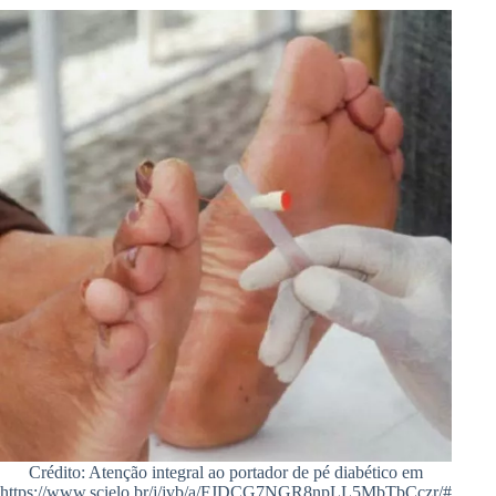
Crédito: Atenção integral ao portador de pé diabético em
https://www.scielo.br/j/jvb/a/FJDCG7NGR8npLL5MbTbCczr/#